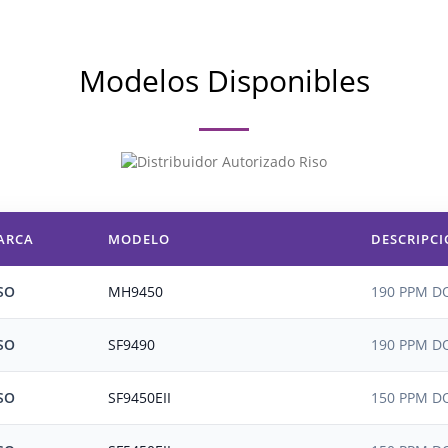
Modelos Disponibles
ARCA
MODELO
DESCRIPC
SO
MH9450
190 PPM DO
SO
SF9490
190 PPM D
SO
SF9450EII
150 PPM D